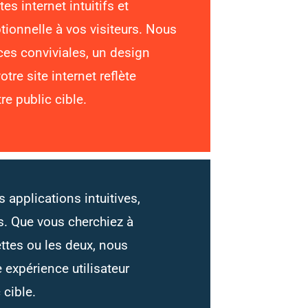
s internet intuitifs et
ptionnelle à vos visiteurs. Nous
ces conviviales, un design
tre site internet reflète
re public cible.
applications intuitives,
s. Que vous cherchiez à
ttes ou les deux, nous
expérience utilisateur
 cible.