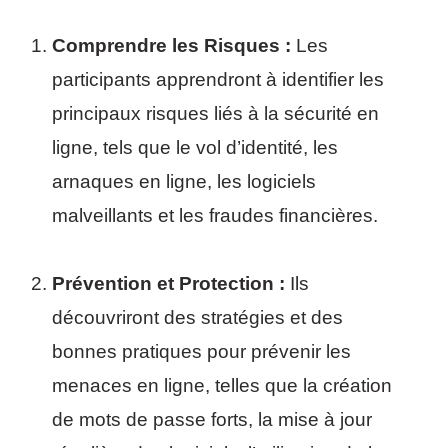
Comprendre les Risques :
Les
participants apprendront à identifier les
principaux risques liés à la sécurité en
ligne, tels que le vol d’identité, les
arnaques en ligne, les logiciels
malveillants et les fraudes financières.
Prévention et Protection :
Ils
découvriront des stratégies et des
bonnes pratiques pour prévenir les
menaces en ligne, telles que la création
de mots de passe forts, la mise à jour