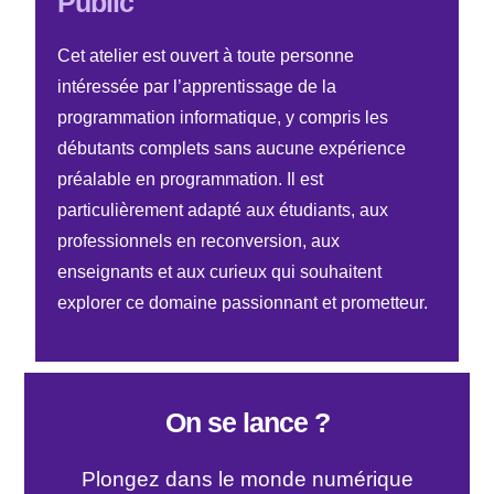
Public
Cet atelier est ouvert à toute personne
intéressée par l’apprentissage de la
programmation informatique, y compris les
débutants complets sans aucune expérience
préalable en programmation. Il est
particulièrement adapté aux étudiants, aux
professionnels en reconversion, aux
enseignants et aux curieux qui souhaitent
explorer ce domaine passionnant et prometteur.
On se lance ?
Plongez dans le monde numérique