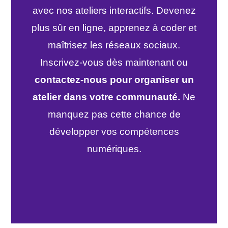
avec nos ateliers interactifs. Devenez
plus sûr en ligne, apprenez à coder et
maîtrisez les réseaux sociaux.
Inscrivez-vous dès maintenant ou
contactez-nous pour organiser un
atelier dans votre communauté.
Ne
manquez pas cette chance de
développer vos compétences
numériques.