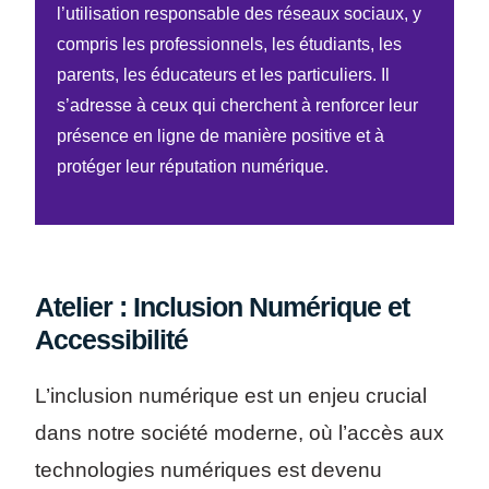
l’utilisation responsable des réseaux sociaux, y
compris les professionnels, les étudiants, les
parents, les éducateurs et les particuliers. Il
s’adresse à ceux qui cherchent à renforcer leur
présence en ligne de manière positive et à
protéger leur réputation numérique.
Atelier : Inclusion Numérique et
Accessibilité
L’inclusion numérique est un enjeu crucial
dans notre société moderne, où l’accès aux
technologies numériques est devenu