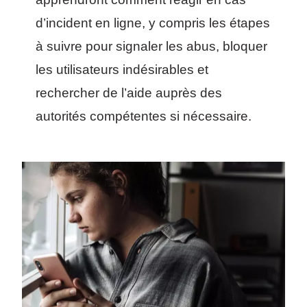
d’incident en ligne, y compris les étapes
à suivre pour signaler les abus, bloquer
les utilisateurs indésirables et
rechercher de l’aide auprès des
autorités compétentes si nécessaire.