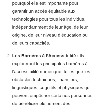
pourquoi elle est importante pour
garantir un accès équitable aux
technologies pour tous les individus,
indépendamment de leur âge, de leur
origine, de leur niveau d’éducation ou
de leurs capacités.
Les Barrières à l’Accessibilité :
Ils
exploreront les principales barrières à
l’accessibilité numérique, telles que les
obstacles techniques, financiers,
linguistiques, cognitifs et physiques qui
peuvent empêcher certaines personnes
de bénéficier pleinement des