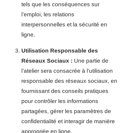
tels que les conséquences sur
l’emploi, les relations
interpersonnelles et la sécurité en
ligne.
Utilisation Responsable des
Réseaux Sociaux :
Une partie de
l’atelier sera consacrée à l’utilisation
responsable des réseaux sociaux, en
fournissant des conseils pratiques
pour contrôler les informations
partagées, gérer les paramètres de
confidentialité et interagir de manière
appropriée en ligne.